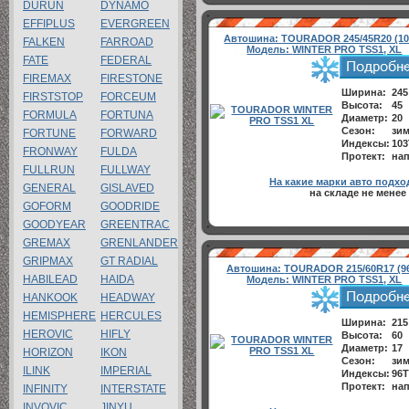
DURUN
DYNAMO
EFFIPLUS
EVERGREEN
Автошина:
TOURADOR 245/45R20 (10
FALKEN
FARROAD
Модель:
WINTER PRO TSS1, XL
FATE
FEDERAL
FIREMAX
FIRESTONE
Ширина:
245
FIRSTSTOP
FORCEUM
Высота:
45
FORMULA
FORTUNA
Диаметр:
20
Сезон:
зи
FORTUNE
FORWARD
Индексы:
103
FRONWAY
FULDA
Протект:
нап
FULLRUN
FULLWAY
На какие марки авто подхо
GENERAL
GISLAVED
на складе не менее
GOFORM
GOODRIDE
GOODYEAR
GREENTRAC
GREMAX
GRENLANDER
GRIPMAX
GT RADIAL
Автошина:
TOURADOR 215/60R17 (9
HABILEAD
HAIDA
Модель:
WINTER PRO TSS1, XL
HANKOOK
HEADWAY
HEMISPHERE
HERCULES
Ширина:
215
HEROVIC
HIFLY
Высота:
60
Диаметр:
17
HORIZON
IKON
Сезон:
зи
ILINK
IMPERIAL
Индексы:
96T
Протект:
нап
INFINITY
INTERSTATE
INVOVIC
JINYU