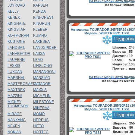
На какие марки авто подхо
на складе только 
JOYROAD
KAPSEN
KELLY
KENDA
KENEX
KINFOREST
KINGNATE
KINGRUN
KINGSTAR
KLEBER
Автошина:
TOURADOR 245/55R19 (103/
Модель:
WINTER PRO TSS1
KORMORAN
KUMHO
KUSTONE
LAKESEA
LANDSAIL
LANDSPIDER
Ширина:
245
Высота:
55
LANVIGATOR
LASSA
Диаметр:
19
LAUFENN
LEAO
Сезон:
зим
Индексы:
103
LEXXIS
LINGLONG
Протект:
нап
LUXXAN
MARANGONI
На какие марки авто подхо
MARSHAL
MASSIMO
на складе не менее
MASTERCRAFT
MATADOR
MAXTREK
MAXXIS
MAZZINI
MICHELIN
MICKEY
MILESTONE
Автошина:
TOURADOR 255/50R19 (10
THOMPSON
MINERVA
Модель:
WINTER PRO TSS1
MIRAGE
MOMO
NANKANG
NEREUS
Ширина:
255
NEXEN
NITTO
Высота:
50
NOKIAN
NORTEC
Диаметр:
19