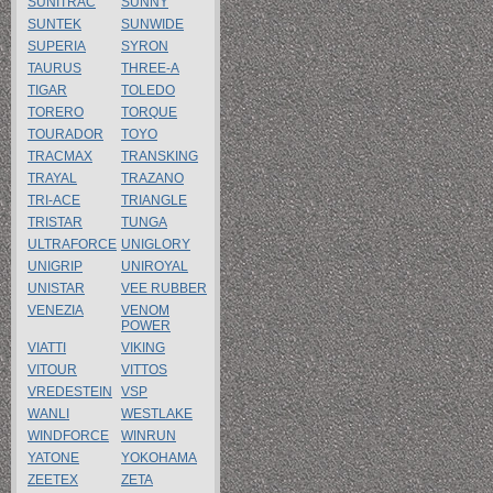
SUNITRAC
SUNNY
SUNTEK
SUNWIDE
SUPERIA
SYRON
TAURUS
THREE-A
TIGAR
TOLEDO
TORERO
TORQUE
TOURADOR
TOYO
TRACMAX
TRANSKING
TRAYAL
TRAZANO
TRI-ACE
TRIANGLE
TRISTAR
TUNGA
ULTRAFORCE
UNIGLORY
UNIGRIP
UNIROYAL
UNISTAR
VEE RUBBER
VENEZIA
VENOM
POWER
VIATTI
VIKING
VITOUR
VITTOS
VREDESTEIN
VSP
WANLI
WESTLAKE
WINDFORCE
WINRUN
YATONE
YOKOHAMA
ZEETEX
ZETA