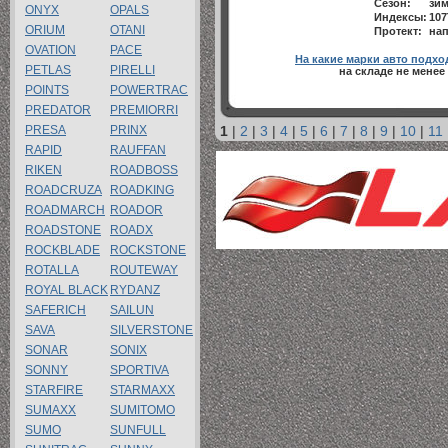
Сезон:
зи
ONYX
OPALS
Индексы:
107
ORIUM
OTANI
Протект:
нап
OVATION
PACE
На какие марки авто подхо
PETLAS
PIRELLI
на складе не менее
POINTS
POWERTRAC
PREDATOR
PREMIORRI
PRESA
PRINX
1
|
2
|
3
|
4
|
5
|
6
|
7
|
8
|
9
|
10
|
11
RAPID
RAUFFAN
RIKEN
ROADBOSS
ROADCRUZA
ROADKING
ROADMARCH
ROADOR
ROADSTONE
ROADX
ROCKBLADE
ROCKSTONE
ROTALLA
ROUTEWAY
ROYAL BLACK
RYDANZ
SAFERICH
SAILUN
SAVA
SILVERSTONE
SONAR
SONIX
SONNY
SPORTIVA
STARFIRE
STARMAXX
SUMAXX
SUMITOMO
SUMO
SUNFULL