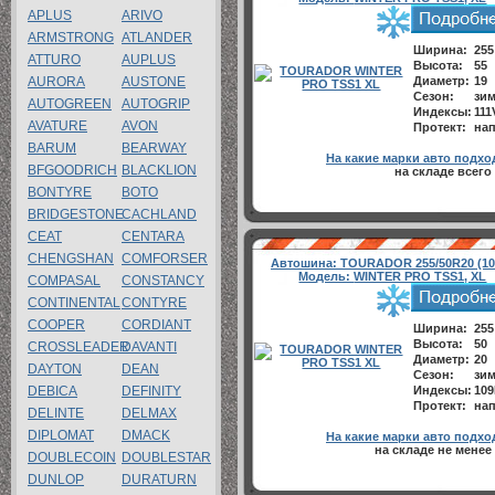
APLUS
ARIVO
ARMSTRONG
ATLANDER
Ширина:
255
ATTURO
AUPLUS
Высота:
55
AURORA
AUSTONE
Диаметр:
19
Сезон:
зи
AUTOGREEN
AUTOGRIP
Индексы:
111
AVATURE
AVON
Протект:
нап
BARUM
BEARWAY
На какие марки авто подхо
BFGOODRICH
BLACKLION
на складе всего
BONTYRE
BOTO
BRIDGESTONE
CACHLAND
CEAT
CENTARA
CHENGSHAN
COMFORSER
Автошина:
TOURADOR 255/50R20 (10
Модель:
WINTER PRO TSS1, XL
COMPASAL
CONSTANCY
CONTINENTAL
CONTYRE
COOPER
CORDIANT
Ширина:
255
Высота:
50
CROSSLEADER
DAVANTI
Диаметр:
20
DAYTON
DEAN
Сезон:
зи
DEBICA
DEFINITY
Индексы:
10
Протект:
нап
DELINTE
DELMAX
DIPLOMAT
DMACK
На какие марки авто подхо
на складе не менее
DOUBLECOIN
DOUBLESTAR
DUNLOP
DURATURN