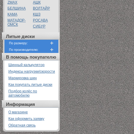
ZMAX
АШК
БЕЛШИНА
ВОЛТАЙР
КАМА
КШЗ
МАТАДОР-
РОСАВА
ОМСК
СИБУР
Литые диски
По размеру:
По производителю:
В помощь покупателю
Шинный калькулятор
Индексы нагрузки/скорости
Маркировка шин
Как покупать литые диски
Подбор колёс по
автомобилю
Информация
О магазине
Как оформить заявку
Обратная связь