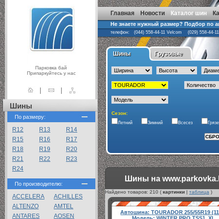
Главная
Новости
Каталог шин
К
Не знаете нужный размер? Подбор по 
телефон: (044) 558-44-11 Velcom (029) 558-44-1
Шины
Грузовые
Парковка бай
Припаркуйтесь у нас
|
|
Шины
Сезон:
По размеру:
Летний
Зимний
Всесез
Гряз
R12
R13
R14
R15
R16
R17
R18
R19
R20
R21
R22
R23
R24
Шины на www.parkovka.
По производителю:
Найдено товаров:
210
(
картинки
|
таблица
)
ACCELERA
ACHILLES
ALTENZO
AMTEL
Автошина:
TOURADOR 255/55R19 (11
ANTARES
AOSEN
Модель:
WINTER PRO TSS1, XL