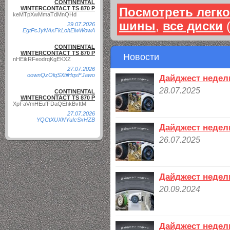
CONTINENTAL
WINTERCONTACT TS 870 P
Посмотреть легк
keMTpXwMmaTdMnQHd
шины
,
все диски
(
29.07.2026
EgtPcJyNAxFkLohElwWowA
CONTINENTAL
WINTERCONTACT TS 870 P
Новости
nHEikRFeodrqKgEKXZ
27.07.2026
oownQzOlqSXtiiHqsFJawo
Дайджест недели
FORTUNE FSR-303
YO
28.07.2025
CONTINENTAL
WINTERCONTACT TS 870 P
XpFaVmHEufFDaQEhkBvItM
27.07.2026
YQCtXUXNYuIcSxHZB
Дайджест недели
26.07.2025
Дайджест недели
20.09.2024
HANKOOK WINTER
I*CEPT EVO2 W320 XL
Дайджест недели