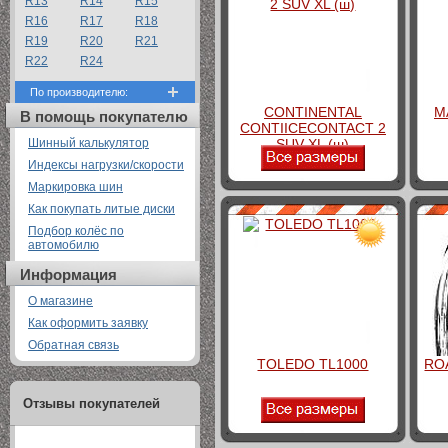
R13
R14
R15
R16
R17
R18
R19
R20
R21
R22
R24
По производителю:
CONTINENTAL
M
В помощь покупателю
CONTIICECONTACT 2
Шинный калькулятор
SUV XL (ш)
Индексы нагрузки/скорости
Маркировка шин
Как покупать литые диски
Подбор колёс по
автомобилю
Информация
О магазине
Как оформить заявку
Обратная связь
TOLEDO TL1000
RO
Отзывы покупателей