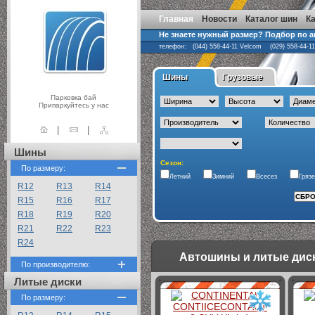
Главная
Новости
Каталог шин
К
Не знаете нужный размер? Подбор по 
телефон: (044) 558-44-11 Velcom (029) 558-44-1
Шины
Грузовые
Парковка бай
Припаркуйтесь у нас
|
|
Шины
Сезон:
По размеру:
Летний
Зимний
Всесез
Гряз
R12
R13
R14
R15
R16
R17
R18
R19
R20
R21
R22
R23
R24
Автошины и литые диск
По производителю:
Литые диски
По размеру: