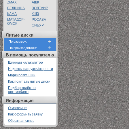
ZMAX
АШК
БЕЛШИНА
ВОЛТАЙР
КАМА
КШЗ
МАТАДОР-
РОСАВА
ОМСК
СИБУР
Литые диски
По размеру:
По производителю:
В помощь покупателю
Шинный калькулятор
Индексы нагрузки/скорости
Маркировка шин
Как покупать литые диски
Подбор колёс по
автомобилю
Информация
О магазине
Как оформить заявку
Обратная связь