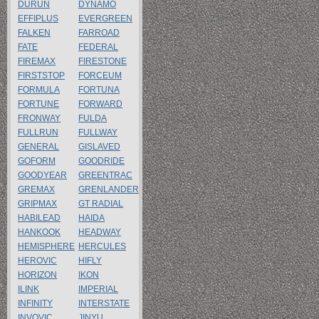
DURUN
DYNAMO
EFFIPLUS
EVERGREEN
FALKEN
FARROAD
FATE
FEDERAL
FIREMAX
FIRESTONE
FIRSTSTOP
FORCEUM
FORMULA
FORTUNA
FORTUNE
FORWARD
FRONWAY
FULDA
FULLRUN
FULLWAY
GENERAL
GISLAVED
GOFORM
GOODRIDE
GOODYEAR
GREENTRAC
GREMAX
GRENLANDER
GRIPMAX
GT RADIAL
HABILEAD
HAIDA
HANKOOK
HEADWAY
HEMISPHERE
HERCULES
HEROVIC
HIFLY
HORIZON
IKON
ILINK
IMPERIAL
INFINITY
INTERSTATE
INVOVIC
JINYU