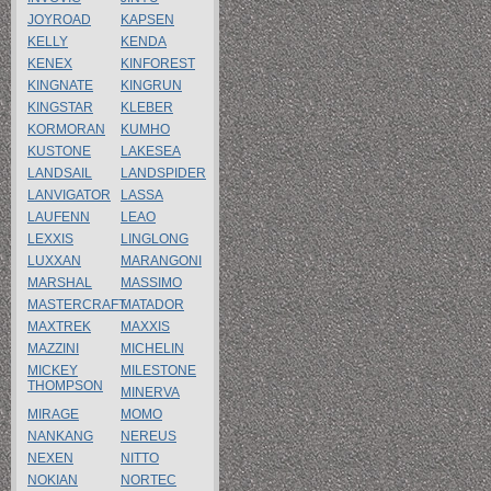
JOYROAD
KAPSEN
KELLY
KENDA
KENEX
KINFOREST
KINGNATE
KINGRUN
KINGSTAR
KLEBER
KORMORAN
KUMHO
KUSTONE
LAKESEA
LANDSAIL
LANDSPIDER
LANVIGATOR
LASSA
LAUFENN
LEAO
LEXXIS
LINGLONG
LUXXAN
MARANGONI
MARSHAL
MASSIMO
MASTERCRAFT
MATADOR
MAXTREK
MAXXIS
MAZZINI
MICHELIN
MICKEY
MILESTONE
THOMPSON
MINERVA
MIRAGE
MOMO
NANKANG
NEREUS
NEXEN
NITTO
NOKIAN
NORTEC