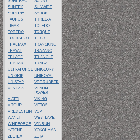
SUNITRAC
SUNNY
SUNTEK
SUNWIDE
SUPERIA
SYRON
TAURUS
THREE-A
TIGAR
TOLEDO
TORERO
TORQUE
TOURADOR
TOYO
TRACMAX
TRANSKING
TRAYAL
TRAZANO
TRI-ACE
TRIANGLE
TRISTAR
TUNGA
ULTRAFORCE
UNIGLORY
UNIGRIP
UNIROYAL
UNISTAR
VEE RUBBER
VENEZIA
VENOM
POWER
VIATTI
VIKING
VITOUR
VITTOS
VREDESTEIN
VSP
WANLI
WESTLAKE
WINDFORCE
WINRUN
YATONE
YOKOHAMA
ZEETEX
ZETA