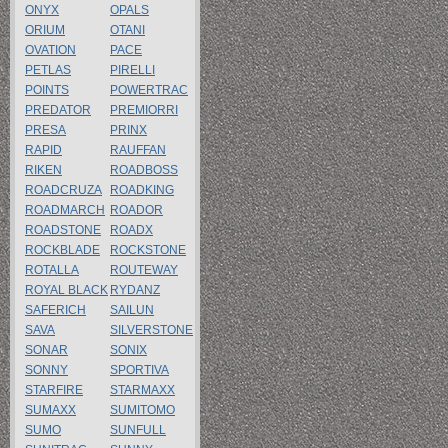
ONYX
OPALS
ORIUM
OTANI
OVATION
PACE
PETLAS
PIRELLI
POINTS
POWERTRAC
PREDATOR
PREMIORRI
PRESA
PRINX
RAPID
RAUFFAN
RIKEN
ROADBOSS
ROADCRUZA
ROADKING
ROADMARCH
ROADOR
ROADSTONE
ROADX
ROCKBLADE
ROCKSTONE
ROTALLA
ROUTEWAY
ROYAL BLACK
RYDANZ
SAFERICH
SAILUN
SAVA
SILVERSTONE
SONAR
SONIX
SONNY
SPORTIVA
STARFIRE
STARMAXX
SUMAXX
SUMITOMO
SUMO
SUNFULL