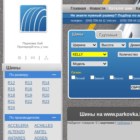
Главная
Новости
Каталог шин
К
Не знаете нужный размер? Подбор по 
телефон: (044) 558-44-11 Velcom (029) 558-44-1
Шины
Грузовые
Парковка бай
Припаркуйтесь у нас
|
|
Шины
Сезон:
По размеру:
Летний
Зимний
Всесез
Гряз
R12
R13
R14
R15
R16
R17
R18
R19
R20
R21
R22
R23
R24
Шины на www.parkovka.
По производителю:
Найдено товаров:
0
(
картинки
|
таблица
)
ACCELERA
ACHILLES
ALTENZO
AMTEL
ANTARES
AOSEN