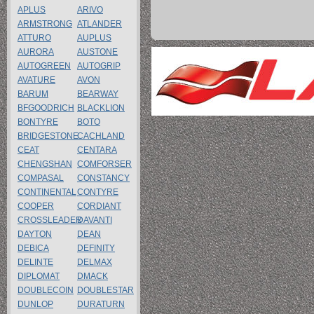
APLUS
ARIVO
ARMSTRONG
ATLANDER
ATTURO
AUPLUS
AURORA
AUSTONE
AUTOGREEN
AUTOGRIP
AVATURE
AVON
BARUM
BEARWAY
BFGOODRICH
BLACKLION
BONTYRE
BOTO
BRIDGESTONE
CACHLAND
CEAT
CENTARA
CHENGSHAN
COMFORSER
COMPASAL
CONSTANCY
CONTINENTAL
CONTYRE
COOPER
CORDIANT
CROSSLEADER
DAVANTI
DAYTON
DEAN
DEBICA
DEFINITY
DELINTE
DELMAX
DIPLOMAT
DMACK
DOUBLECOIN
DOUBLESTAR
DUNLOP
DURATURN