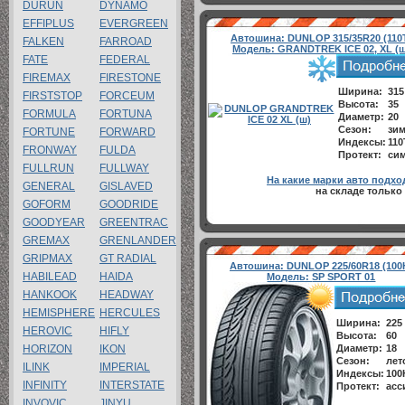
DURUN
DYNAMO
EFFIPLUS
EVERGREEN
Автошина:
DUNLOP 315/35R20 (110
FALKEN
FARROAD
Модель:
GRANDTREK ICE 02, XL (ш
FATE
FEDERAL
FIREMAX
FIRESTONE
Ширина:
315
FIRSTSTOP
FORCEUM
Высота:
35
FORMULA
FORTUNA
Диаметр:
20
Сезон:
зи
FORTUNE
FORWARD
Индексы:
110
FRONWAY
FULDA
Протект:
си
FULLRUN
FULLWAY
На какие марки авто подхо
GENERAL
GISLAVED
на складе только 
GOFORM
GOODRIDE
GOODYEAR
GREENTRAC
GREMAX
GRENLANDER
GRIPMAX
GT RADIAL
Автошина:
DUNLOP 225/60R18 (100
HABILEAD
HAIDA
Модель:
SP SPORT 01
HANKOOK
HEADWAY
HEMISPHERE
HERCULES
Ширина:
225
HEROVIC
HIFLY
Высота:
60
HORIZON
IKON
Диаметр:
18
Сезон:
лет
ILINK
IMPERIAL
Индексы:
100
INFINITY
INTERSTATE
Протект:
асс
INVOVIC
JINYU