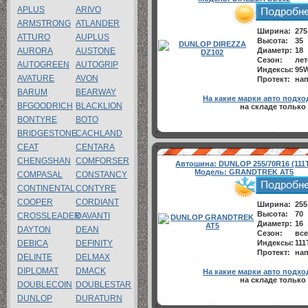
APLUS
ARIVO
ARMSTRONG
ATLANDER
Ширина:
275
ATTURO
AUPLUS
Высота:
35
AURORA
AUSTONE
Диаметр:
18
Сезон:
лет
AUTOGREEN
AUTOGRIP
Индексы:
95
AVATURE
AVON
Протект:
нап
BARUM
BEARWAY
На какие марки авто подхо
BFGOODRICH
BLACKLION
на складе только 
BONTYRE
BOTO
BRIDGESTONE
CACHLAND
CEAT
CENTARA
CHENGSHAN
COMFORSER
Автошина:
DUNLOP 255/70R16 (111
Модель:
GRANDTREK AT5
COMPASAL
CONSTANCY
CONTINENTAL
CONTYRE
COOPER
CORDIANT
Ширина:
255
Высота:
70
CROSSLEADER
DAVANTI
Диаметр:
16
DAYTON
DEAN
Сезон:
все
DEBICA
DEFINITY
Индексы:
111
Протект:
нап
DELINTE
DELMAX
DIPLOMAT
DMACK
На какие марки авто подхо
на складе только 
DOUBLECOIN
DOUBLESTAR
DUNLOP
DURATURN