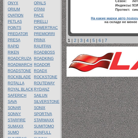
Сезон:
лет
ONYX
OPALS
Индексы:
91
ORIUM
OTANI
Протект:
си
OVATION
PACE
На какие марки авто подхо
PETLAS
PIRELLI
на складе не менее
POINTS
POWERTRAC
PREDATOR
PREMIORRI
PRESA
PRINX
1
|
2
|
3
|
4
|
5
|
6
|
7
RAPID
RAUFFAN
RIKEN
ROADBOSS
ROADCRUZA
ROADKING
ROADMARCH
ROADOR
ROADSTONE
ROADX
ROCKBLADE
ROCKSTONE
ROTALLA
ROUTEWAY
ROYAL BLACK
RYDANZ
SAFERICH
SAILUN
SAVA
SILVERSTONE
SONAR
SONIX
SONNY
SPORTIVA
STARFIRE
STARMAXX
SUMAXX
SUMITOMO
SUMO
SUNFULL