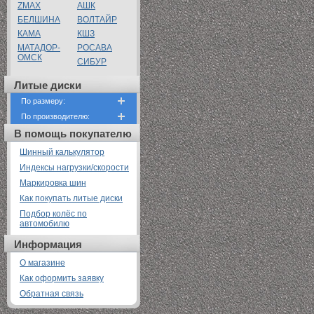
ZMAX
АШК
БЕЛШИНА
ВОЛТАЙР
КАМА
КШЗ
МАТАДОР-
РОСАВА
ОМСК
СИБУР
Литые диски
По размеру:
По производителю:
В помощь покупателю
Шинный калькулятор
Индексы нагрузки/скорости
Маркировка шин
Как покупать литые диски
Подбор колёс по
автомобилю
Информация
О магазине
Как оформить заявку
Обратная связь