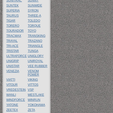
SUNITRAC
SUNNY
SUNTEK
SUNWIDE
SUPERIA
SYRON
TAURUS
THREE-A
TIGAR
TOLEDO
TORERO
TORQUE
TOURADOR
TOYO
TRACMAX
TRANSKING
TRAYAL
TRAZANO
TRI-ACE
TRIANGLE
TRISTAR
TUNGA
ULTRAFORCE
UNIGLORY
UNIGRIP
UNIROYAL
UNISTAR
VEE RUBBER
VENEZIA
VENOM
POWER
VIATTI
VIKING
VITOUR
VITTOS
VREDESTEIN
VSP
WANLI
WESTLAKE
WINDFORCE
WINRUN
YATONE
YOKOHAMA
ZEETEX
ZETA