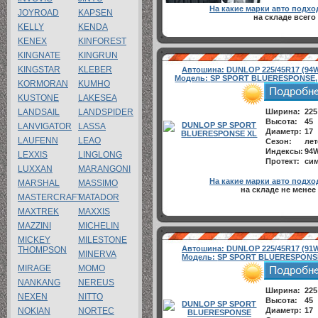
На какие марки авто подхо
JOYROAD
KAPSEN
на складе всего
KELLY
KENDA
KENEX
KINFOREST
KINGNATE
KINGRUN
KINGSTAR
KLEBER
Автошина:
DUNLOP 225/45R17 (94
Модель:
SP SPORT BLUERESPONSE,
KORMORAN
KUMHO
KUSTONE
LAKESEA
LANDSAIL
LANDSPIDER
Ширина:
225
Высота:
45
LANVIGATOR
LASSA
Диаметр:
17
LAUFENN
LEAO
Сезон:
лет
Индексы:
94
LEXXIS
LINGLONG
Протект:
си
LUXXAN
MARANGONI
На какие марки авто подхо
MARSHAL
MASSIMO
на складе не менее
MASTERCRAFT
MATADOR
MAXTREK
MAXXIS
MAZZINI
MICHELIN
MICKEY
MILESTONE
Автошина:
DUNLOP 225/45R17 (91
THOMPSON
MINERVA
Модель:
SP SPORT BLUERESPONS
MIRAGE
MOMO
NANKANG
NEREUS
Ширина:
225
NEXEN
NITTO
Высота:
45
NOKIAN
NORTEC
Диаметр:
17