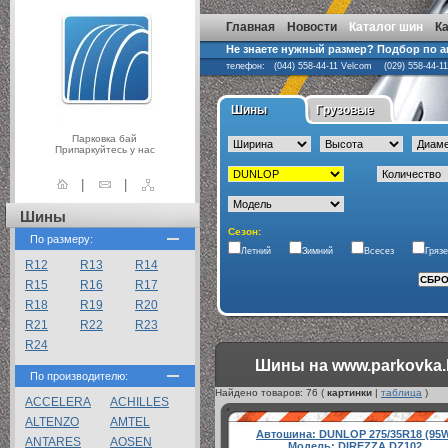
Главная
Новости
Каталог шин
К
Не знаете нужный размер? Подбор по 
телефон: (044) 558-44-11 Velcom (029) 558-44-1
Шины
Грузовые
Парковка бай
Припаркуйтесь у нас
|
|
Шины
Сезон:
По размеру:
Летний
Зимний
Всесез
Гряз
R12
R13
R14
R15
R16
R17
R18
R19
R20
R21
R22
R23
R24
Шины на www.parkovka.
По производителю:
Найдено товаров:
76
(
картинки
|
таблица
)
ACCELERA
ACHILLES
ALTENZO
AMTEL
Автошина:
DUNLOP 275/35R18 (95
ANTARES
AOSEN
Модель:
DIREZZA DZ102