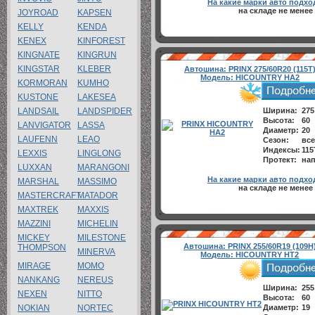
На какие марки авто подхо
на складе не менее
JOYROAD
KAPSEN
KELLY
KENDA
KENEX
KINFOREST
KINGNATE
KINGRUN
KINGSTAR
KLEBER
Автошина:
PRINX 275/60R20 (115T
Модель:
HICOUNTRY HA2
KORMORAN
KUMHO
KUSTONE
LAKESEA
LANDSAIL
LANDSPIDER
Ширина:
275
Высота:
60
LANVIGATOR
LASSA
Диаметр:
20
LAUFENN
LEAO
Сезон:
все
Индексы:
115
LEXXIS
LINGLONG
Протект:
нап
LUXXAN
MARANGONI
На какие марки авто подхо
MARSHAL
MASSIMO
на складе не менее
MASTERCRAFT
MATADOR
MAXTREK
MAXXIS
MAZZINI
MICHELIN
MICKEY
MILESTONE
Автошина:
PRINX 255/60R19 (109H
THOMPSON
MINERVA
Модель:
HICOUNTRY HT2
MIRAGE
MOMO
NANKANG
NEREUS
Ширина:
255
NEXEN
NITTO
Высота:
60
NOKIAN
NORTEC
Диаметр:
19