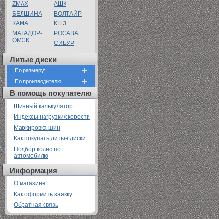
ZMAX
АШК
БЕЛШИНА
ВОЛТАЙР
КАМА
КШЗ
МАТАДОР-
РОСАВА
ОМСК
СИБУР
Литые диски
По размеру:
По производителю:
В помощь покупателю
Шинный калькулятор
Индексы нагрузки/скорости
Маркировка шин
Как покупать литые диски
Подбор колёс по
автомобилю
Информация
О магазине
Как оформить заявку
Обратная связь