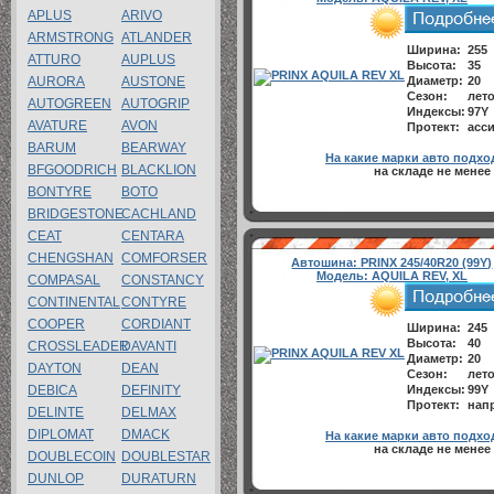
APLUS
ARIVO
ARMSTRONG
ATLANDER
Ширина:
255
ATTURO
AUPLUS
Высота:
35
AURORA
AUSTONE
Диаметр:
20
Сезон:
лет
AUTOGREEN
AUTOGRIP
Индексы:
97Y
AVATURE
AVON
Протект:
асси
BARUM
BEARWAY
На какие марки авто подхо
BFGOODRICH
BLACKLION
на складе не менее
BONTYRE
BOTO
BRIDGESTONE
CACHLAND
CEAT
CENTARA
CHENGSHAN
COMFORSER
Автошина:
PRINX 245/40R20 (99Y)
Модель:
AQUILA REV, XL
COMPASAL
CONSTANCY
CONTINENTAL
CONTYRE
COOPER
CORDIANT
Ширина:
245
Высота:
40
CROSSLEADER
DAVANTI
Диаметр:
20
DAYTON
DEAN
Сезон:
лет
DEBICA
DEFINITY
Индексы:
99Y
Протект:
напр
DELINTE
DELMAX
DIPLOMAT
DMACK
На какие марки авто подхо
на складе не менее
DOUBLECOIN
DOUBLESTAR
DUNLOP
DURATURN