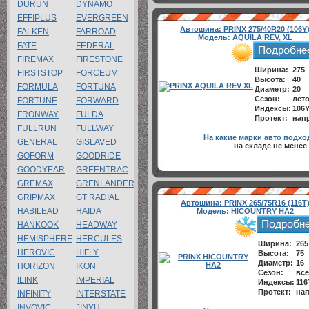
DURUN
DYNAMO
EFFIPLUS
EVERGREEN
Автошина:
PRINX 275/40R20 (106Y
FALKEN
FARROAD
Модель:
AQUILA REV, XL
FATE
FEDERAL
FIREMAX
FIRESTONE
Ширина:
275
FIRSTSTOP
FORCEUM
Высота:
40
FORMULA
FORTUNA
Диаметр:
20
Сезон:
лет
FORTUNE
FORWARD
Индексы:
106
FRONWAY
FULDA
Протект:
напр
FULLRUN
FULLWAY
На какие марки авто подхо
GENERAL
GISLAVED
на складе не менее
GOFORM
GOODRIDE
GOODYEAR
GREENTRAC
GREMAX
GRENLANDER
GRIPMAX
GT RADIAL
Автошина:
PRINX 265/75R16 (116T
HABILEAD
HAIDA
Модель:
HICOUNTRY HA2
HANKOOK
HEADWAY
HEMISPHERE
HERCULES
Ширина:
265
HEROVIC
HIFLY
Высота:
75
Диаметр:
16
HORIZON
IKON
Сезон:
все
ILINK
IMPERIAL
Индексы:
116
Протект:
нап
INFINITY
INTERSTATE
INVOVIC
JINYU