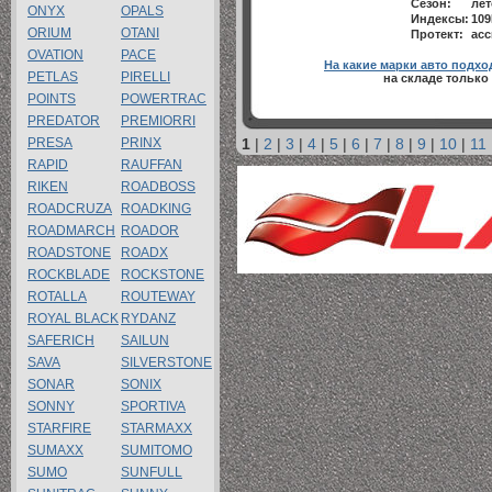
Сезон:
лет
ONYX
OPALS
Индексы:
10
ORIUM
OTANI
Протект:
асс
OVATION
PACE
На какие марки авто подхо
PETLAS
PIRELLI
на складе только 
POINTS
POWERTRAC
PREDATOR
PREMIORRI
PRESA
PRINX
1
|
2
|
3
|
4
|
5
|
6
|
7
|
8
|
9
|
10
|
11
RAPID
RAUFFAN
RIKEN
ROADBOSS
ROADCRUZA
ROADKING
ROADMARCH
ROADOR
ROADSTONE
ROADX
ROCKBLADE
ROCKSTONE
ROTALLA
ROUTEWAY
ROYAL BLACK
RYDANZ
SAFERICH
SAILUN
SAVA
SILVERSTONE
SONAR
SONIX
SONNY
SPORTIVA
STARFIRE
STARMAXX
SUMAXX
SUMITOMO
SUMO
SUNFULL