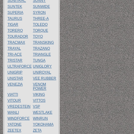
SUNITRAC
SUNNY
SUNTEK
SUNWIDE
SUPERIA
SYRON
TAURUS
THREE-A
TIGAR
TOLEDO
TORERO
TORQUE
TOURADOR
TOYO
TRACMAX
TRANSKING
TRAYAL
TRAZANO
TRI-ACE
TRIANGLE
TRISTAR
TUNGA
ULTRAFORCE
UNIGLORY
UNIGRIP
UNIROYAL
UNISTAR
VEE RUBBER
VENEZIA
VENOM
POWER
VIATTI
VIKING
VITOUR
VITTOS
VREDESTEIN
VSP
WANLI
WESTLAKE
WINDFORCE
WINRUN
YATONE
YOKOHAMA
ZEETEX
ZETA