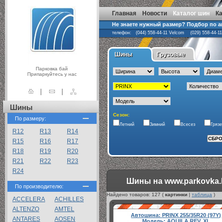
Главная
Новости
Каталог шин
К
Не знаете нужный размер? Подбор по 
телефон: (044) 558-44-11 Velcom (029) 558-44-1
Шины
Грузовые
Парковка бай
Припаркуйтесь у нас
|
|
Шины
Сезон:
По размеру:
Летний
Зимний
Всесез
Гряз
R12
R13
R14
R15
R16
R17
R18
R19
R20
R21
R22
R23
R24
Шины на www.parkovka.
По производителю:
Найдено товаров:
127
(
картинки
|
таблица
)
ACCELERA
ACHILLES
ALTENZO
AMTEL
Автошина:
PRINX 255/35R20 (97Y)
ANTARES
AOSEN
Модель:
AQUILA REV, XL