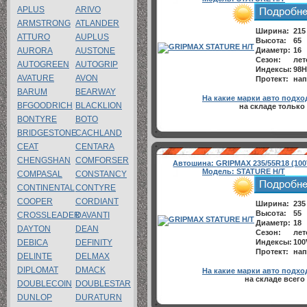
APLUS
ARIVO
ARMSTRONG
ATLANDER
Ширина:
215
ATTURO
AUPLUS
Высота:
65
AURORA
AUSTONE
Диаметр:
16
Сезон:
лет
AUTOGREEN
AUTOGRIP
Индексы:
98H
AVATURE
AVON
Протект:
нап
BARUM
BEARWAY
На какие марки авто подхо
BFGOODRICH
BLACKLION
на складе только 
BONTYRE
BOTO
BRIDGESTONE
CACHLAND
CEAT
CENTARA
CHENGSHAN
COMFORSER
Автошина:
GRIPMAX 235/55R18 (100
Модель:
STATURE H/T
COMPASAL
CONSTANCY
CONTINENTAL
CONTYRE
COOPER
CORDIANT
Ширина:
235
Высота:
55
CROSSLEADER
DAVANTI
Диаметр:
18
DAYTON
DEAN
Сезон:
лет
DEBICA
DEFINITY
Индексы:
100
Протект:
нап
DELINTE
DELMAX
DIPLOMAT
DMACK
На какие марки авто подхо
на складе всего
DOUBLECOIN
DOUBLESTAR
DUNLOP
DURATURN