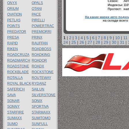
Сезон:
лет
ONYX
OPALS
Индексы:
110
ORIUM
OTANI
Протект:
нап
OVATION
PACE
На какие марки авто подхо
PETLAS
PIRELLI
на складе всего
POINTS
POWERTRAC
PREDATOR
PREMIORRI
PRESA
PRINX
1
|
2
|
3
|
4
|
5
|
6
|
7
|
8
|
9
|
10
|
11
24
|
25
|
26
|
27
|
28
|
29
|
30
|
31
|
RAPID
RAUFFAN
RIKEN
ROADBOSS
ROADCRUZA
ROADKING
ROADMARCH
ROADOR
ROADSTONE
ROADX
ROCKBLADE
ROCKSTONE
ROTALLA
ROUTEWAY
ROYAL BLACK
RYDANZ
SAFERICH
SAILUN
SAVA
SILVERSTONE
SONAR
SONIX
SONNY
SPORTIVA
STARFIRE
STARMAXX
SUMAXX
SUMITOMO
SUMO
SUNFULL