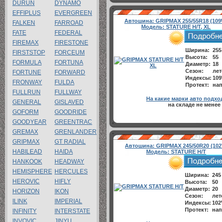
DURUN
DYNAMO
EFFIPLUS
EVERGREEN
Автошина:
GRIPMAX 255/55R18 (109
FALKEN
FARROAD
Модель:
STATURE H/T, XL
FATE
FEDERAL
FIREMAX
FIRESTONE
Ширина:
255
FIRSTSTOP
FORCEUM
Высота:
55
FORMULA
FORTUNA
Диаметр:
18
Сезон:
лет
FORTUNE
FORWARD
Индексы:
10
FRONWAY
FULDA
Протект:
нап
FULLRUN
FULLWAY
На какие марки авто подхо
GENERAL
GISLAVED
на складе не менее
GOFORM
GOODRIDE
GOODYEAR
GREENTRAC
GREMAX
GRENLANDER
GRIPMAX
GT RADIAL
Автошина:
GRIPMAX 245/50R20 (102
HABILEAD
HAIDA
Модель:
STATURE H/T
HANKOOK
HEADWAY
HEMISPHERE
HERCULES
Ширина:
245
HEROVIC
HIFLY
Высота:
50
Диаметр:
20
HORIZON
IKON
Сезон:
лет
ILINK
IMPERIAL
Индексы:
102
Протект:
нап
INFINITY
INTERSTATE
INVOVIC
JINYU