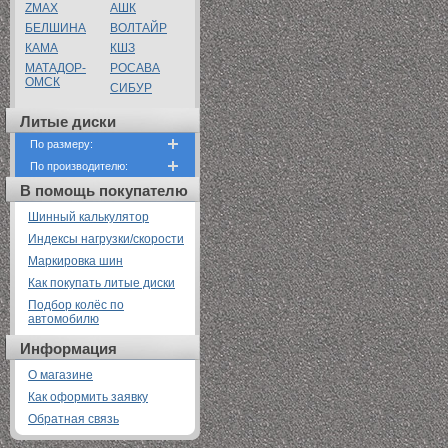
ZMAX
АШК
БЕЛШИНА
ВОЛТАЙР
КАМА
КШЗ
МАТАДОР-
РОСАВА
ОМСК
СИБУР
Литые диски
По размеру:
По производителю:
В помощь покупателю
Шинный калькулятор
Индексы нагрузки/скорости
Маркировка шин
Как покупать литые диски
Подбор колёс по
автомобилю
Информация
О магазине
Как оформить заявку
Обратная связь