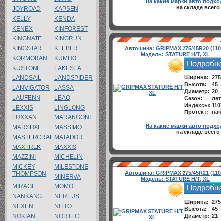
На какие марки авто подхо
на складе всего
JOYROAD
KAPSEN
KELLY
KENDA
KENEX
KINFOREST
KINGNATE
KINGRUN
KINGSTAR
KLEBER
Автошина:
GRIPMAX 275/45R20 (110
Модель:
STATURE H/T, XL
KORMORAN
KUMHO
KUSTONE
LAKESEA
LANDSAIL
LANDSPIDER
Ширина:
275
Высота:
45
LANVIGATOR
LASSA
Диаметр:
20
LAUFENN
LEAO
Сезон:
лет
Индексы:
110
LEXXIS
LINGLONG
Протект:
нап
LUXXAN
MARANGONI
На какие марки авто подхо
MARSHAL
MASSIMO
на складе всего
MASTERCRAFT
MATADOR
MAXTREK
MAXXIS
MAZZINI
MICHELIN
MICKEY
MILESTONE
Автошина:
GRIPMAX 275/45R21 (110
THOMPSON
MINERVA
Модель:
STATURE H/T, XL
MIRAGE
MOMO
NANKANG
NEREUS
Ширина:
275
NEXEN
NITTO
Высота:
45
NOKIAN
NORTEC
Диаметр:
21