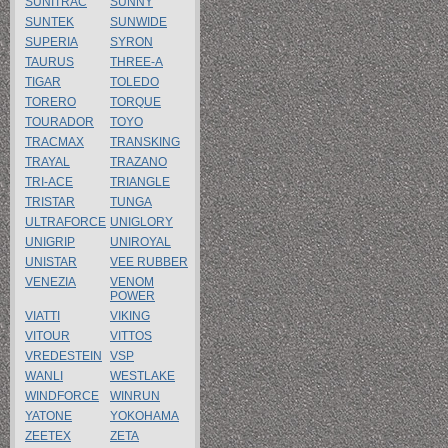
SUNITRAC
SUNNY
SUNTEK
SUNWIDE
SUPERIA
SYRON
TAURUS
THREE-A
TIGAR
TOLEDO
TORERO
TORQUE
TOURADOR
TOYO
TRACMAX
TRANSKING
TRAYAL
TRAZANO
TRI-ACE
TRIANGLE
TRISTAR
TUNGA
ULTRAFORCE
UNIGLORY
UNIGRIP
UNIROYAL
UNISTAR
VEE RUBBER
VENEZIA
VENOM
POWER
VIATTI
VIKING
VITOUR
VITTOS
VREDESTEIN
VSP
WANLI
WESTLAKE
WINDFORCE
WINRUN
YATONE
YOKOHAMA
ZEETEX
ZETA