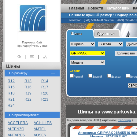
Главная
Новости
Каталог шин
К
Не знаете нужный размер? Подбор по 
телефон: (044) 558-44-11 Velcom (029) 558-44-1
Шины
Грузовые
Парковка бай
Припаркуйтесь у нас
|
|
Шины
Сезон:
По размеру:
Летний
Зимний
Всесез
Гряз
R12
R13
R14
R15
R16
R17
R18
R19
R20
R21
R22
R23
R24
Шины на www.parkovka.
По производителю:
Найдено товаров:
430
(
картинки
|
таблица
)
ACCELERA
ACHILLES
ALTENZO
AMTEL
Автошина:
GRIPMAX 215/65R16 (98
ANTARES
AOSEN
Модель:
STATURE H/T