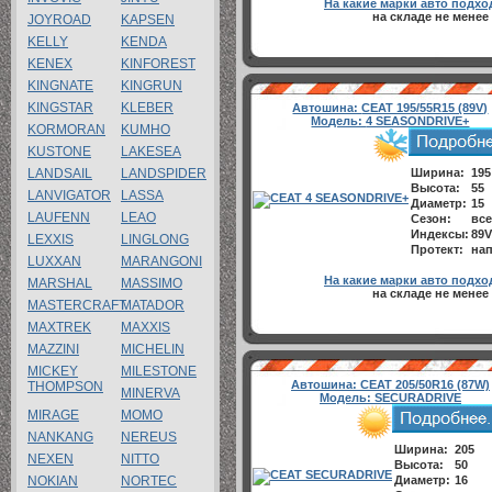
На какие марки авто подхо
на складе не менее
JOYROAD
KAPSEN
KELLY
KENDA
KENEX
KINFOREST
KINGNATE
KINGRUN
KINGSTAR
KLEBER
Автошина:
CEAT 195/55R15 (89V)
Модель:
4 SEASONDRIVE+
KORMORAN
KUMHO
KUSTONE
LAKESEA
LANDSAIL
LANDSPIDER
Ширина:
195
Высота:
55
LANVIGATOR
LASSA
Диаметр:
15
LAUFENN
LEAO
Сезон:
все
Индексы:
89V
LEXXIS
LINGLONG
Протект:
нап
LUXXAN
MARANGONI
На какие марки авто подхо
MARSHAL
MASSIMO
на складе не менее
MASTERCRAFT
MATADOR
MAXTREK
MAXXIS
MAZZINI
MICHELIN
MICKEY
MILESTONE
Автошина:
CEAT 205/50R16 (87W)
THOMPSON
MINERVA
Модель:
SECURADRIVE
MIRAGE
MOMO
NANKANG
NEREUS
Ширина:
205
NEXEN
NITTO
Высота:
50
NOKIAN
NORTEC
Диаметр:
16