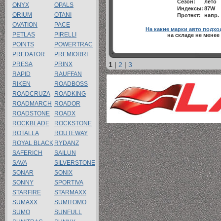
Сезон:
лето
ONYX
OPALS
Индексы:
87W
ORIUM
OTANI
Протект:
напр.
OVATION
PACE
На какие марки авто подхо
PETLAS
PIRELLI
на складе не менее
POINTS
POWERTRAC
PREDATOR
PREMIORRI
PRESA
PRINX
1
|
2
|
3
RAPID
RAUFFAN
RIKEN
ROADBOSS
ROADCRUZA
ROADKING
ROADMARCH
ROADOR
ROADSTONE
ROADX
ROCKBLADE
ROCKSTONE
ROTALLA
ROUTEWAY
ROYAL BLACK
RYDANZ
SAFERICH
SAILUN
SAVA
SILVERSTONE
SONAR
SONIX
SONNY
SPORTIVA
STARFIRE
STARMAXX
SUMAXX
SUMITOMO
SUMO
SUNFULL