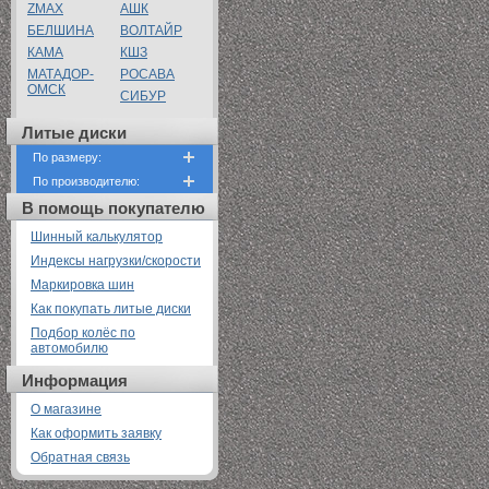
ZMAX
АШК
БЕЛШИНА
ВОЛТАЙР
КАМА
КШЗ
МАТАДОР-
РОСАВА
ОМСК
СИБУР
Литые диски
По размеру:
По производителю:
В помощь покупателю
Шинный калькулятор
Индексы нагрузки/скорости
Маркировка шин
Как покупать литые диски
Подбор колёс по
автомобилю
Информация
О магазине
Как оформить заявку
Обратная связь