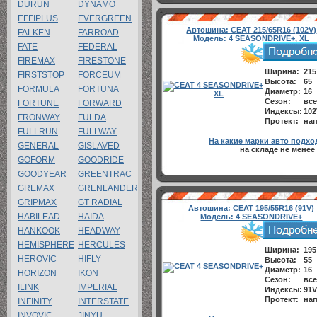
DURUN
DYNAMO
EFFIPLUS
EVERGREEN
Автошина:
CEAT 215/65R16 (102V)
FALKEN
FARROAD
Модель:
4 SEASONDRIVE+, XL
FATE
FEDERAL
FIREMAX
FIRESTONE
Ширина:
215
FIRSTSTOP
FORCEUM
Высота:
65
FORMULA
FORTUNA
Диаметр:
16
Сезон:
все
FORTUNE
FORWARD
Индексы:
102
FRONWAY
FULDA
Протект:
нап
FULLRUN
FULLWAY
На какие марки авто подхо
GENERAL
GISLAVED
на складе не менее
GOFORM
GOODRIDE
GOODYEAR
GREENTRAC
GREMAX
GRENLANDER
GRIPMAX
GT RADIAL
Автошина:
CEAT 195/55R16 (91V)
HABILEAD
HAIDA
Модель:
4 SEASONDRIVE+
HANKOOK
HEADWAY
HEMISPHERE
HERCULES
Ширина:
195
HEROVIC
HIFLY
Высота:
55
Диаметр:
16
HORIZON
IKON
Сезон:
все
ILINK
IMPERIAL
Индексы:
91V
Протект:
нап
INFINITY
INTERSTATE
INVOVIC
JINYU