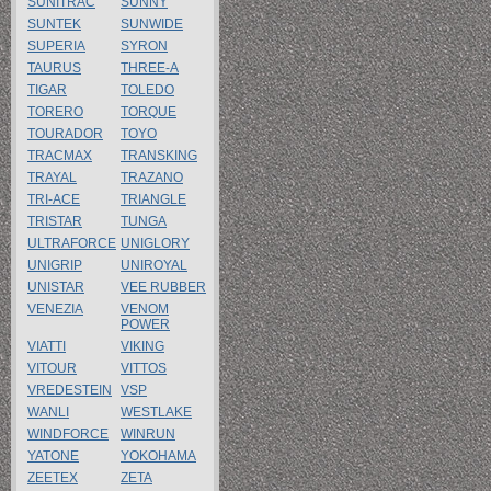
SUNITRAC
SUNNY
SUNTEK
SUNWIDE
SUPERIA
SYRON
TAURUS
THREE-A
TIGAR
TOLEDO
TORERO
TORQUE
TOURADOR
TOYO
TRACMAX
TRANSKING
TRAYAL
TRAZANO
TRI-ACE
TRIANGLE
TRISTAR
TUNGA
ULTRAFORCE
UNIGLORY
UNIGRIP
UNIROYAL
UNISTAR
VEE RUBBER
VENEZIA
VENOM
POWER
VIATTI
VIKING
VITOUR
VITTOS
VREDESTEIN
VSP
WANLI
WESTLAKE
WINDFORCE
WINRUN
YATONE
YOKOHAMA
ZEETEX
ZETA