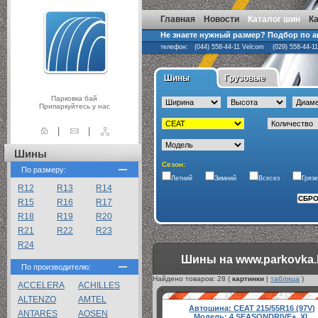
Главная
Новости
Каталог шин
К
Не знаете нужный размер? Подбор по 
телефон: (044) 558-44-11 Velcom (029) 558-44-1
Шины
Грузовые
Парковка бай
Припаркуйтесь у нас
|
|
Шины
Сезон:
По размеру:
Летний
Зимний
Всесез
Гряз
R12
R13
R14
R15
R16
R17
R18
R19
R20
R21
R22
R23
R24
Шины на www.parkovka.
По производителю:
Найдено товаров:
28
(
картинки
|
таблица
)
ACCELERA
ACHILLES
ALTENZO
AMTEL
Автошина:
CEAT 215/55R16 (97V)
ANTARES
AOSEN
Модель:
4 SEASONDRIVE+, XL