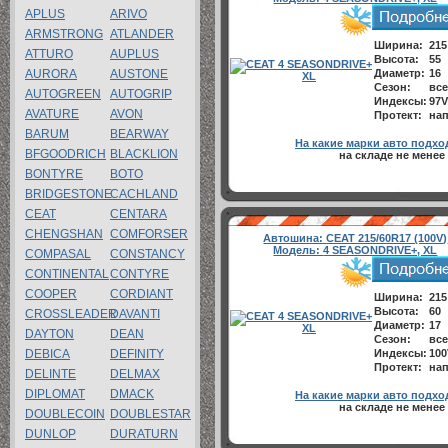
APLUS
ARIVO
ARMSTRONG
ATLANDER
Ширина:
215
ATTURO
AUPLUS
Высота:
55
AURORA
AUSTONE
Диаметр:
16
Сезон:
все
AUTOGREEN
AUTOGRIP
Индексы:
97V
AVATURE
AVON
Протект:
нап
BARUM
BEARWAY
На какие марки авто подхо
BFGOODRICH
BLACKLION
на складе не менее
BONTYRE
BOTO
BRIDGESTONE
CACHLAND
CEAT
CENTARA
CHENGSHAN
COMFORSER
Автошина:
CEAT 215/60R17 (100V)
Модель:
4 SEASONDRIVE+, XL
COMPASAL
CONSTANCY
CONTINENTAL
CONTYRE
COOPER
CORDIANT
Ширина:
215
Высота:
60
CROSSLEADER
DAVANTI
Диаметр:
17
DAYTON
DEAN
Сезон:
все
DEBICA
DEFINITY
Индексы:
100
Протект:
нап
DELINTE
DELMAX
DIPLOMAT
DMACK
На какие марки авто подхо
на складе не менее
DOUBLECOIN
DOUBLESTAR
DUNLOP
DURATURN