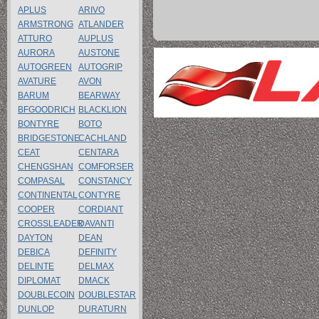
APLUS
ARIVO
ARMSTRONG
ATLANDER
ATTURO
AUPLUS
AURORA
AUSTONE
AUTOGREEN
AUTOGRIP
AVATURE
AVON
BARUM
BEARWAY
BFGOODRICH
BLACKLION
BONTYRE
BOTO
BRIDGESTONE
CACHLAND
CEAT
CENTARA
CHENGSHAN
COMFORSER
COMPASAL
CONSTANCY
CONTINENTAL
CONTYRE
COOPER
CORDIANT
CROSSLEADER
DAVANTI
DAYTON
DEAN
DEBICA
DEFINITY
DELINTE
DELMAX
DIPLOMAT
DMACK
DOUBLECOIN
DOUBLESTAR
DUNLOP
DURATURN