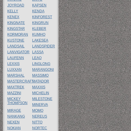
JOYROAD
KAPSEN
KELLY
KENDA
KENEX
KINFOREST
KINGNATE
KINGRUN
KINGSTAR
KLEBER
KORMORAN
KUMHO
KUSTONE
LAKESEA
LANDSAIL
LANDSPIDER
LANVIGATOR
LASSA
LAUFENN
LEAO
LEXXIS
LINGLONG
LUXXAN
MARANGONI
MARSHAL
MASSIMO
MASTERCRAFT
MATADOR
MAXTREK
MAXXIS
MAZZINI
MICHELIN
MICKEY
MILESTONE
THOMPSON
MINERVA
MIRAGE
MOMO
NANKANG
NEREUS
NEXEN
NITTO
NOKIAN
NORTEC