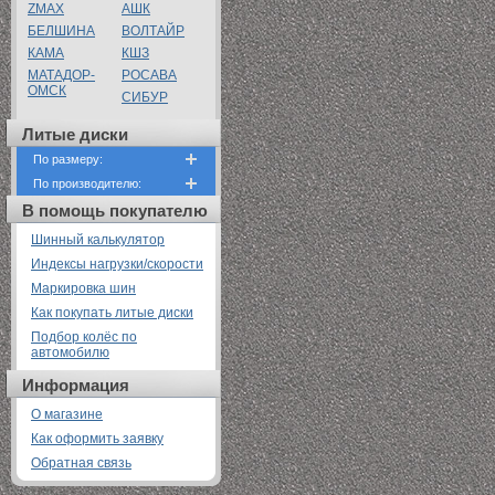
ZMAX
АШК
БЕЛШИНА
ВОЛТАЙР
КАМА
КШЗ
МАТАДОР-
РОСАВА
ОМСК
СИБУР
Литые диски
По размеру:
По производителю:
В помощь покупателю
Шинный калькулятор
Индексы нагрузки/скорости
Маркировка шин
Как покупать литые диски
Подбор колёс по
автомобилю
Информация
О магазине
Как оформить заявку
Обратная связь