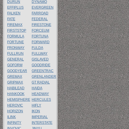
DURUN
DYNAMO
EFFIPLUS
EVERGREEN
FALKEN
FARROAD
FATE
FEDERAL
FIREMAX
FIRESTONE
FIRSTSTOP
FORCEUM
FORMULA
FORTUNA
FORTUNE
FORWARD
FRONWAY
FULDA
FULLRUN
FULLWAY
GENERAL
GISLAVED
GOFORM
GOODRIDE
GOODYEAR
GREENTRAC
GREMAX
GRENLANDER
GRIPMAX
GT RADIAL
HABILEAD
HAIDA
HANKOOK
HEADWAY
HEMISPHERE
HERCULES
HEROVIC
HIFLY
HORIZON
IKON
ILINK
IMPERIAL
INFINITY
INTERSTATE
INVOVIC
JINYU