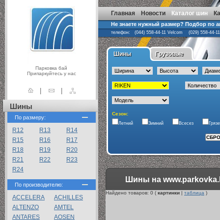
Главная
Новости
Каталог шин
К
Не знаете нужный размер? Подбор по 
телефон: (044) 558-44-11 Velcom (029) 558-44-1
Шины
Грузовые
Парковка бай
Припаркуйтесь у нас
|
|
Шины
Сезон:
По размеру:
Летний
Зимний
Всесез
Гряз
R12
R13
R14
R15
R16
R17
R18
R19
R20
R21
R22
R23
R24
Шины на www.parkovka.
По производителю:
Найдено товаров:
0
(
картинки
|
таблица
)
ACCELERA
ACHILLES
ALTENZO
AMTEL
ANTARES
AOSEN