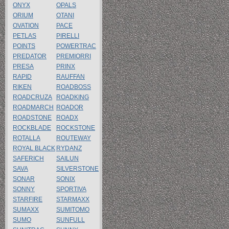
ONYX
OPALS
ORIUM
OTANI
OVATION
PACE
PETLAS
PIRELLI
POINTS
POWERTRAC
PREDATOR
PREMIORRI
PRESA
PRINX
RAPID
RAUFFAN
RIKEN
ROADBOSS
ROADCRUZA
ROADKING
ROADMARCH
ROADOR
ROADSTONE
ROADX
ROCKBLADE
ROCKSTONE
ROTALLA
ROUTEWAY
ROYAL BLACK
RYDANZ
SAFERICH
SAILUN
SAVA
SILVERSTONE
SONAR
SONIX
SONNY
SPORTIVA
STARFIRE
STARMAXX
SUMAXX
SUMITOMO
SUMO
SUNFULL