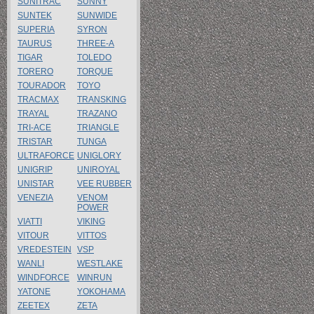
SUNITRAC
SUNNY
SUNTEK
SUNWIDE
SUPERIA
SYRON
TAURUS
THREE-A
TIGAR
TOLEDO
TORERO
TORQUE
TOURADOR
TOYO
TRACMAX
TRANSKING
TRAYAL
TRAZANO
TRI-ACE
TRIANGLE
TRISTAR
TUNGA
ULTRAFORCE
UNIGLORY
UNIGRIP
UNIROYAL
UNISTAR
VEE RUBBER
VENEZIA
VENOM
POWER
VIATTI
VIKING
VITOUR
VITTOS
VREDESTEIN
VSP
WANLI
WESTLAKE
WINDFORCE
WINRUN
YATONE
YOKOHAMA
ZEETEX
ZETA